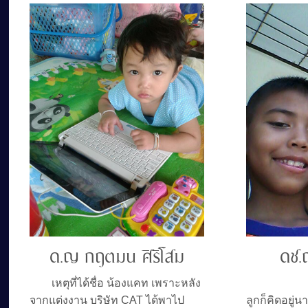
ด.ญ กฤตมน ศิริโสม
ดช.
เหตุที่ได้ชื่อ น้องแคท เพราะหลัง
ก่อนจะเ
จากแต่งงาน บริษัท CAT ได้พาไป
ลูกก็คิดอยู