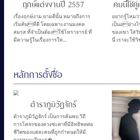
ฤกษ์แต่งงานปี 2557
คนนี้ใช้ค
เรื่องฤกษ์งาม ยามดีนั้น หมายถึงการ
อยากรู้ไหมว่
เริ่มต้นที่ดี โดยเฉพาะงานมงคล
เป็นอย่างไ
สมรส ที่จำเป็นต้องใช้โหราจารย์ ที่
ของเขา ใส่วั
มีความรู้ในเรื่องการให...
นี่ เราจะใช้
หลักการตั้งชื่อ
ตำราภูมิวัฏจักร์
ตำราภูมิวัฏจักร์ เป็นการค้นพบ วิถี
การโคจรของดวงชะตาที่มีอิทธิพลต่อ
ชีวิตของแต่ละคนที่ถูกกำหนดให้มี
การหมุนเวียนเร�...